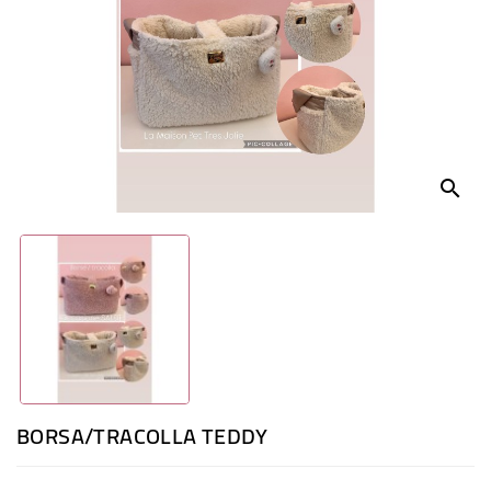
ACCESSORI
CIBO
GIOCHI
search
PROFUMI
FESTE
BORSA/TRACOLLA TEDDY