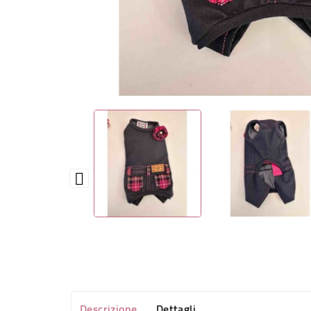

Descrizione
Dettagli