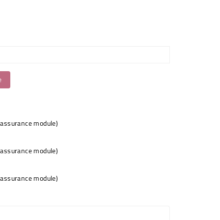
e
eassurance module)
eassurance module)
eassurance module)