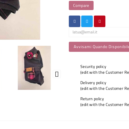
Compare
Avvisami Quando Disponibil
Security policy
(edit with the Customer R

Delivery policy
(edit with the Customer R
Return policy
(edit with the Customer R