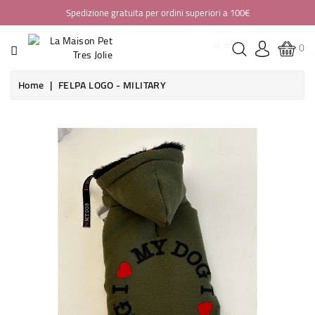
Spedizione gratuita per ordini superiori a 100€
CATEGORIA
0
HOME
Home
FELPA LOGO - MILITARY
ABBIGLIAMENTO
Non disponibile
BORSE
PASSEGGINI
SEGGIOLINI
AUTO
CASA
GUINZAGLIERIA