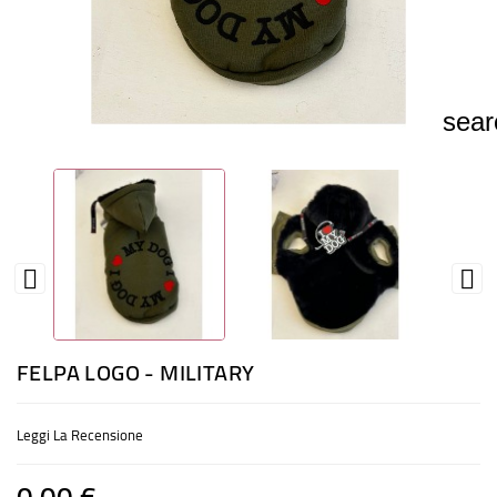
ACCESSORI
CIBO
sear
GIOCHI
PROFUMI
FESTE


FELPA LOGO - MILITARY
Leggi La Recensione