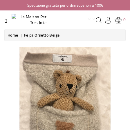
Spedizione gratuita per ordini superiori a 100€
CATEGORIA
0
HOME
Home
Felpa Orsetto Beige
ABBIGLIAMENTO
BORSE
PASSEGGINI
SEGGIOLINI
AUTO
CASA
GUINZAGLIERIA