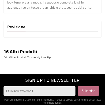
look tenero e alla moda. Il cappuccio completa lo stile,
aggiungendo un tocco urban-chic e proteggendo dal vento.
Revisione
16 Altri Prodotti
Add Other Product To Weekly Line Up
SIGN UP TO NEWSLETTER
Puoi annullare l'iscrizione in ogni momenti. A questo scopo, cerca le info di contatto
nelle note legali.