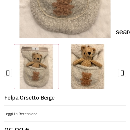
ACCESSORI
CIBO
sear
GIOCHI
PROFUMI
FESTE


Felpa Orsetto Beige
Leggi La Recensione