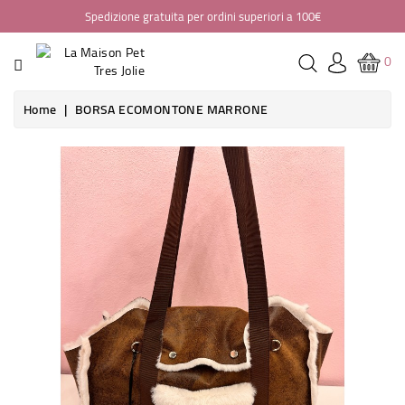
Spedizione gratuita per ordini superiori a 100€
CATEGORIA
0
HOME
Home
BORSA ECOMONTONE MARRONE
ABBIGLIAMENTO
BORSE
PASSEGGINI
SEGGIOLINI
AUTO
CASA
GUINZAGLIERIA