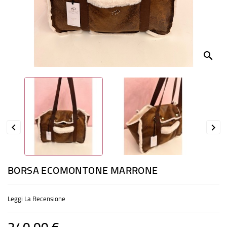
ACCESSORI
CIBO
search
GIOCHI
PROFUMI
FESTE


BORSA ECOMONTONE MARRONE
Leggi La Recensione