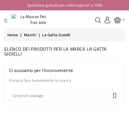
Spedizione gratuita per ordini superiori a 100€
CATEGORIA
0
HOME
Home
Marchi
La Gatta Gioielli
ABBIGLIAMENTO
ELENCO DEI PRODOTTI PER LA MARCA LA GATTA
GIOIELLI
BORSE
PASSEGGINI
Ci scusiamo per l'inconveniente.
Prova a fare nuovamente la ricerca
SEGGIOLINI
AUTO

CASA
GUINZAGLIERIA