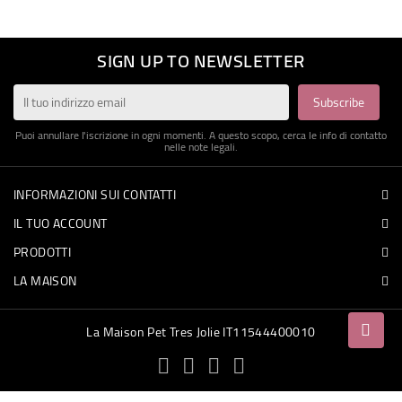
ACCESSORI
SIGN UP TO NEWSLETTER
CIBO
GIOCHI
Puoi annullare l'iscrizione in ogni momenti. A questo scopo, cerca le info di contatto
nelle note legali.
PROFUMI
INFORMAZIONI SUI CONTATTI
FESTE
IL TUO ACCOUNT
PRODOTTI
LA MAISON
La Maison Pet Tres Jolie IT11544400010