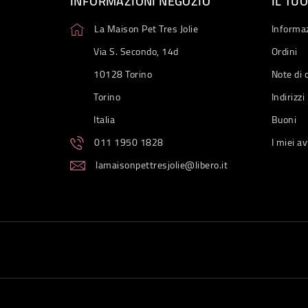
INFORMAZIONI NEGOZIO
IL TU
La Maison Pet Tres Jolie
Informaz
Via S. Secondo, 14d
Ordini
10128 Torino
Note di 
Torino
Indirizzi
Italia
Buoni
011 1950 1828
I miei av
lamaisonpettresjolie@libero.it