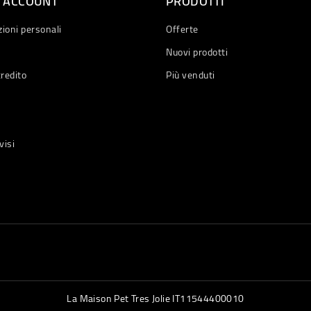
O ACCOUNT
PRODOTTI
ioni personali
Offerte
Nuovi prodotti
credito
Più venduti
visi
La Maison Pet Tres Jolie IT11544400010