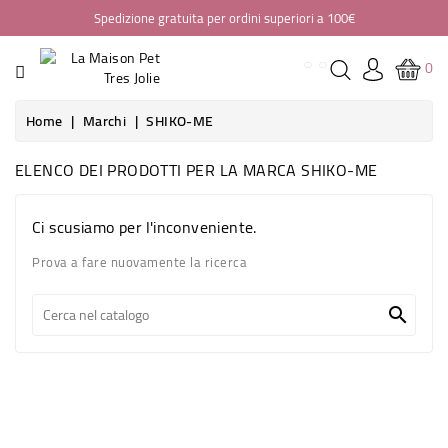
Spedizione gratuita per ordini superiori a 100€
CATEGORIA
0
HOME
Home
Marchi
SHIKO-ME
ABBIGLIAMENTO
ELENCO DEI PRODOTTI PER LA MARCA SHIKO-ME
BORSE
Ci scusiamo per l'inconveniente.
PASSEGGINI
Prova a fare nuovamente la ricerca
SEGGIOLINI
AUTO

CASA
GUINZAGLIERIA