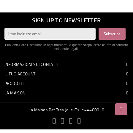
ACCESSORI
SIGN UP TO NEWSLETTER
CIBO
GIOCHI
Puoi annullare l'iscrizione in ogni momenti. A questo scopo, cerca le info di contatto
nelle note legali.
PROFUMI
INFORMAZIONI SUI CONTATTI
FESTE
IL TUO ACCOUNT
PRODOTTI
LA MAISON
La Maison Pet Tres Jolie IT11544400010